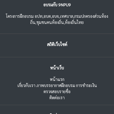
อบรมกับ 9NPU9
โครงการฝึกอบรม อปท,อบต,อบจ,เทศบาล,กรมปกครองส่วนท้อง
ถิ่น,ชุมชนคนท้องถิ่น,ท้องถิ่นไทย
สถิติเว็บไซต์
หน้าเว็บ
หน้าแรก
เกี่ยวกับเรา
ภาพบรรยากาศฝึกอบรม
การชำระเงิน
ตรวจสอบรายชื่อ
ติดต่อเรา