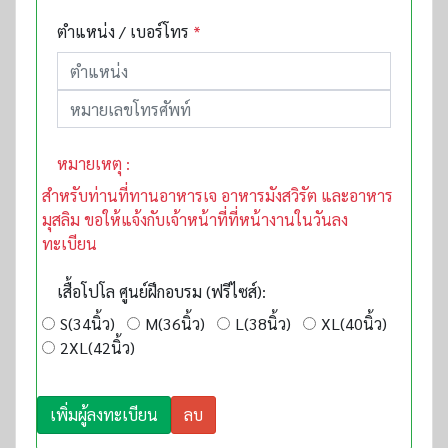
ตำแหน่ง / เบอร์โทร
*
หมายเหตุ :
สำหรับท่านที่ทานอาหารเจ อาหารมังสวิรัต และอาหาร
มุสลิม ขอให้แจ้งกับเจ้าหน้าที่ที่หน้างานในวันลง
ทะเบียน
เสื้อโปโล ศูนย์ฝึกอบรม (ฟรีไซส์):
S(34นิ้ว)
M(36นิ้ว)
L(38นิ้ว)
XL(40นิ้ว)
2XL(42นิ้ว)
เพิ่มผู้ลงทะเบียน
ลบ