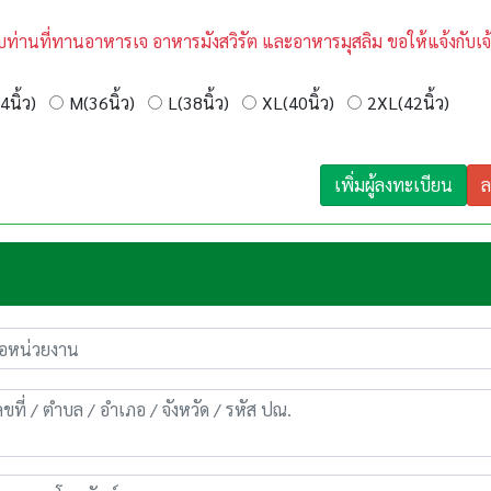
บท่านที่ทานอาหารเจ อาหารมังสวิรัต และอาหารมุสลิม ขอให้แจ้งกับเจ้
4นิ้ว)
M(36นิ้ว)
L(38นิ้ว)
XL(40นิ้ว)
2XL(42นิ้ว)
เพิ่มผู้ลงทะเบียน