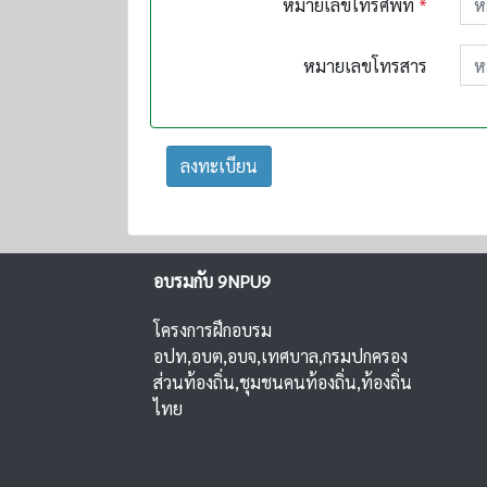
หมายเลขโทรศัพท์
*
หมายเลขโทรสาร
ลงทะเบียน
อบรมกับ 9NPU9
โครงการฝึกอบรม
อปท,อบต,อบจ,เทศบาล,กรมปกครอง
ส่วนท้องถิ่น,ชุมชนคนท้องถิ่น,ท้องถิ่น
ไทย