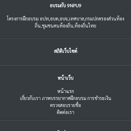
อบรมกับ 9NPU9
โครงการฝึกอบรม อปท,อบต,อบจ,เทศบาล,กรมปกครองส่วนท้อง
ถิ่น,ชุมชนคนท้องถิ่น,ท้องถิ่นไทย
สถิติเว็บไซต์
หน้าเว็บ
หน้าแรก
เกี่ยวกับเรา
ภาพบรรยากาศฝึกอบรม
การชำระเงิน
ตรวจสอบรายชื่อ
ติดต่อเรา