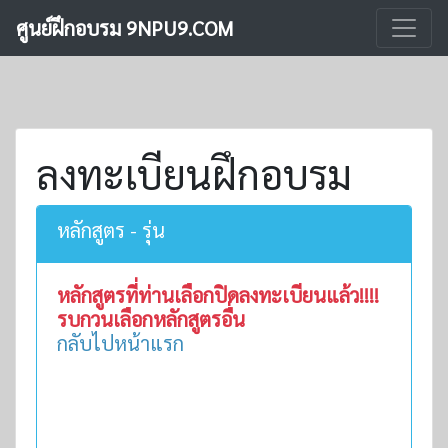
ศูนย์ฝึกอบรม 9NPU9.COM
ลงทะเบียนฝึกอบรม
หลักสูตร - รุ่น
หลักสูตรที่ท่านเลือกปิดลงทะเบียนแล้ว!!!!
รบกวนเลือกหลักสูตรอื่น
กลับไปหน้าแรก