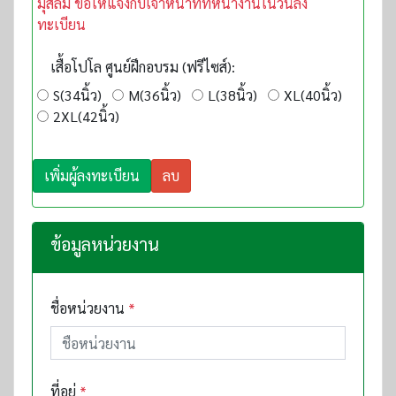
มุสลิม ขอให้แจ้งกับเจ้าหน้าที่ที่หน้างานในวันลง
ทะเบียน
เสื้อโปโล ศูนย์ฝึกอบรม (ฟรีไซส์):
S(34นิ้ว)
M(36นิ้ว)
L(38นิ้ว)
XL(40นิ้ว)
2XL(42นิ้ว)
เพิ่มผู้ลงทะเบียน
ลบ
ข้อมูลหน่วยงาน
ชื่อหน่วยงาน
*
ที่อยู่
*