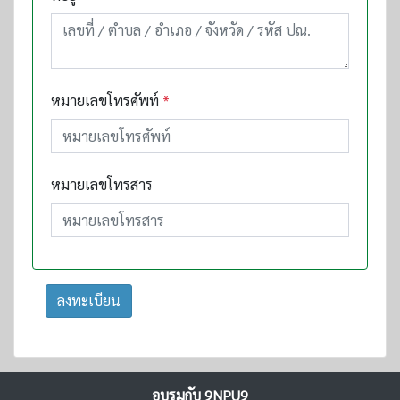
หมายเลขโทรศัพท์
*
หมายเลขโทรสาร
ลงทะเบียน
อบรมกับ 9NPU9