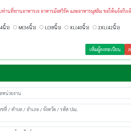
บท่านที่ทานอาหารเจ อาหารมังสวิรัต และอาหารมุสลิม ขอให้แจ้งกับเจ้
4นิ้ว)
M(36นิ้ว)
L(38นิ้ว)
XL(40นิ้ว)
2XL(42นิ้ว)
เพิ่มผู้ลงทะเบียน