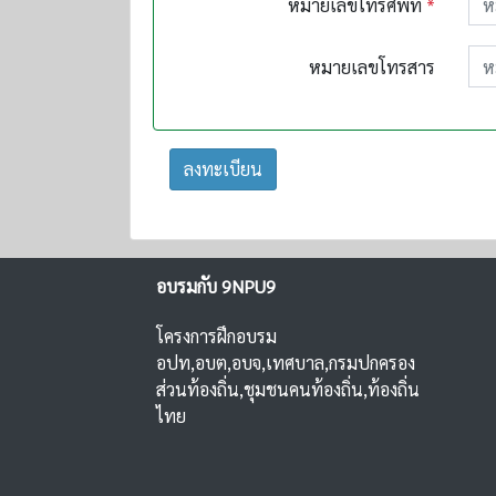
หมายเลขโทรศัพท์
*
หมายเลขโทรสาร
ลงทะเบียน
อบรมกับ 9NPU9
โครงการฝึกอบรม
อปท,อบต,อบจ,เทศบาล,กรมปกครอง
ส่วนท้องถิ่น,ชุมชนคนท้องถิ่น,ท้องถิ่น
ไทย