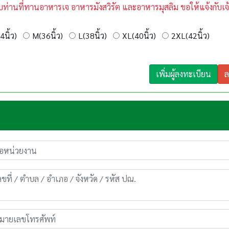
บท่านที่ทานอาหารเจ อาหารมังสวิรัต และอาหารมุสลิม ขอให้แจ้งกับเจ้
4นิ้ว)
M(36นิ้ว)
L(38นิ้ว)
XL(40นิ้ว)
2XL(42นิ้ว)
เพิ่มผู้ลงทะเบียน