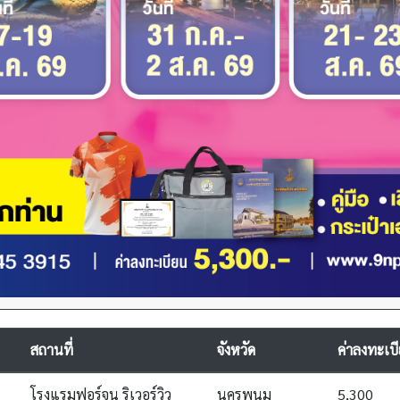
สถานที่
จังหวัด
ค่าลงทะเบ
โรงแรมฟอร์จูน ริเวอร์วิว
นครพนม
5,300